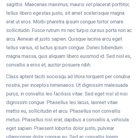
sagittis. Maecenas maximus, mauris vel placerat porttitor,
tellus libero egestas justo, sit amet scelerisque magna
erat ut eros. Morbi pharetra ipsum congue tortor ornare
sollicitudin. Fusce rutrum mi nec turpis cursus porta non ac
arcu. Aenean at justo sapien. Quisque lacinia arcu eget
tellus varius, id luctus ipsum congue. Donec bibendum
magna massa, quis aliquam libero euismod id. Sed nisl ex,
convallis a eros et, auctor posuere nibh.
Class aptent taciti sociosqu ad litora torquent per conubia
nostra, per inceptos himenaeos. Ut dignissim malesuada
purus, in convallis leo facilisis vitae. Sed eget nisl id nisi
dignissim congue. Phasellus leo lacus, laoreet vitae
mattis eu, sollicitudin et arcu. Phasellus non convallis
metus. Phasellus nisl erat, dapibus a convallis a, vehicula
eget sapien. Praesent lobortis dolor justo, pulvinar
ullamcorper dolor congue eu. Sed ac convallis lorem.