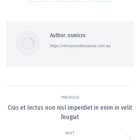
Share
Share
Share
Share
Share
on
on
on
on
on
Facebook
X
Pinterest
WhatsApp
LinkedIn
Author:
osmicro
https://nitrousoxidecourse.com.au
Post
PREVIOUS
navigation
Cras et lectus non nisl imperdiet in enim in velit
Previous
feugiat
post:
NEXT